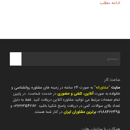
ادامه مطلب
ساعت کار
سایت
"
مشاورانه
" به صورت 24 ساعته در زمینه های
مشاوره روانشناسی
و
خانواده
به صورت
آنلاین، تلفنی و حضوری
در خدمت شماست. در پایین
تمام صفحات مرتبط می توانید مشاوره آنلاین دریافت کنید. فقط به دلیل
تعداد بالای سوالات، کمی در دریافت پاسخ شکیبا باشید.
02122354282
و
02188422495
ب
رترین مشاوران ایران
در کنار شما هستند.
همکاری با سازمان های: