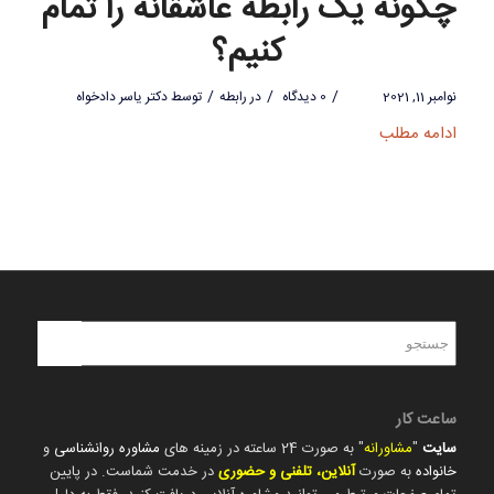
چگونه یک رابطه عاشقانه را تمام
کنیم؟
/
/
/
نوامبر 11, 2021
0 دیدگاه
در
رابطه
توسط
دکتر یاسر دادخواه
ادامه مطلب
ساعت کار
سایت
"
مشاورانه
" به صورت 24 ساعته در زمینه های
مشاوره روانشناسی
و
خانواده
به صورت
آنلاین، تلفنی و حضوری
در خدمت شماست. در پایین