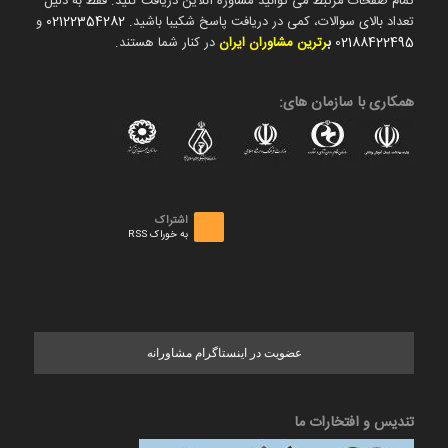
تمام صفحات مرتبط می توانید مشاوره آنلاین دریافت کنید. فقط به دلیل
تعداد بالای سوالات، کمی در دریافت پاسخ شکیبا باشید.
02122354282
و
02188422495
ب
رترین مشاوران ایران
در کنار شما هستند.
همکاری با سازمان های:
اشتراک
به خوراک RSS
عضویت در اینستاگرام مشاورانه
تندیس و افتخارات ما