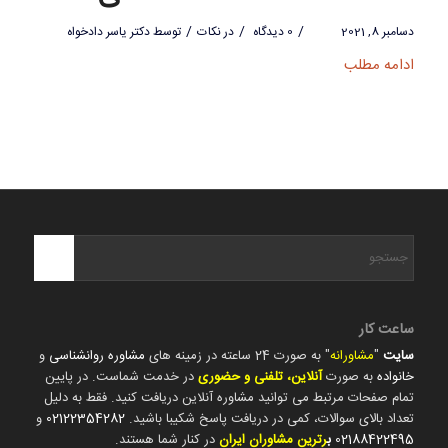
/
/
/
دسامبر 8, 2021
0 دیدگاه
در
نکات
توسط
دکتر یاسر دادخواه
ادامه مطلب
ساعت کار
سایت
"
مشاورانه
" به صورت 24 ساعته در زمینه های
مشاوره روانشناسی
و
خانواده
به صورت
آنلاین، تلفنی و حضوری
در خدمت شماست. در پایین
تمام صفحات مرتبط می توانید مشاوره آنلاین دریافت کنید. فقط به دلیل
تعداد بالای سوالات، کمی در دریافت پاسخ شکیبا باشید.
02122354282
و
02188422495
ب
رترین مشاوران ایران
در کنار شما هستند.