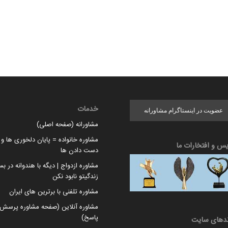
خدمات
عضویت در اینستاگرام مشاورانه
مشاورانه (صفحه اصلی)
مشاوره خانواده = پایان دلخوری ها و ا
یس و افتخارات ما
دست دادن ها
مشاوره ازدواج | دیگه با هندوانه در بس
زندگیتو نابود نکن
مشاوره تلفنی با برترین های ایران
مشاوره آنلاین (صفحه مشاوره پرسش 
پاسخ)
ندهای سایت