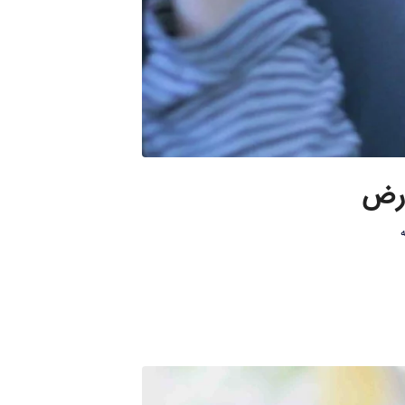
ارض
ه