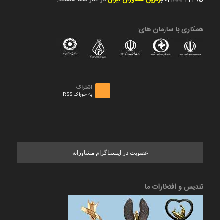
02188422495
ب
رترین مشاوران ایران
در کنار شما هستند.
همکاری با سازمان های:
اشتراک
به خوراک RSS
عضویت در اینستاگرام مشاورانه
تندیس و افتخارات ما