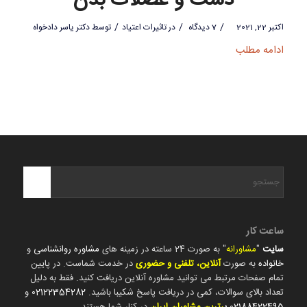
دست و عضلات بدن
/
/
/
اکتبر 22, 2021
7 دیدگاه
در
تاثیرات اعتیاد
توسط
دکتر یاسر دادخواه
ادامه مطلب
ساعت کار
سایت
"
مشاورانه
" به صورت 24 ساعته در زمینه های
مشاوره روانشناسی
و
خانواده
به صورت
آنلاین، تلفنی و حضوری
در خدمت شماست. در پایین
تمام صفحات مرتبط می توانید مشاوره آنلاین دریافت کنید. فقط به دلیل
تعداد بالای سوالات، کمی در دریافت پاسخ شکیبا باشید.
02122354282
و