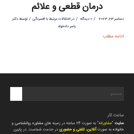
درمان قطعی و علائم
/
/
/
دسامبر 23, 2023
0 دیدگاه
در
اختلالات مرتبط با افسردگی
توسط
دکتر
یاسر دادخواه
ادامه مطلب
ساعت کار
سایت
"
مشاورانه
" به صورت 24 ساعته در زمینه های
مشاوره روانشناسی
و
خانواده
به صورت
آنلاین، تلفنی و حضوری
در خدمت شماست. در پایین