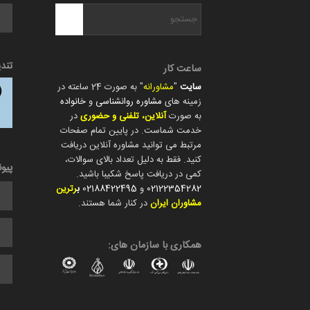
تند
ساعت کار
سایت
"
مشاورانه
" به صورت 24 ساعته در
زمینه های
مشاوره روانشناسی
و
خانواده
به صورت
آنلاین، تلفنی و حضوری
در
خدمت شماست. در پایین تمام صفحات
مرتبط می توانید مشاوره آنلاین دریافت
کنید. فقط به دلیل تعداد بالای سوالات،
پیو
کمی در دریافت پاسخ شکیبا باشید.
02122354282
و
02188422495
ب
رترین
مشاوران ایران
در کنار شما هستند.
همکاری با سازمان های: