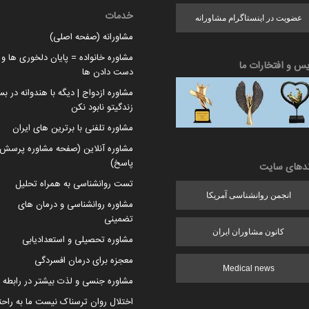
خدمات
عضویت در اینستاگرام مشاورانه
مشاورانه (صفحه اصلی)
مشاوره خانواده = پایان دلخوری ها و ا
یس و افتخارات ما
دست دادن ها
مشاوره ازدواج | دیگه با هندوانه در بس
زندگیتو نابود نکن
مشاوره تلفنی با برترین های ایران
مشاوره آنلاین (صفحه مشاوره پرسش 
پاسخ)
ندهای سایت
تست روانشناسی به همراه تحلیل
انجمن روانشناسی آمریکا
مشاوره روانشناسی و درمان های
تضمینی
کانون مشاوران ایران
مشاوره تحصیلی و استعدادیابی
معجزه برای درمان افسردگی
Medical news
مشاوره جنسی و لذت بیشتر در رابطه
اختلال روان ترسناک نیست ما به راح