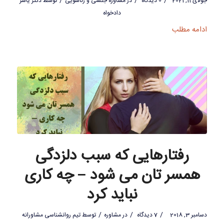
/
/
/
جولای 11, 2021
0 دیدگاه
در
مشاوره جنسی و زناشویی
توسط
دکتر یاسر
دادخواه
ادامه مطلب
رفتارهایی که سبب دلزدگی
همسر تان می شود – چه کاری
نباید کرد
/
/
/
دسامبر 3, 2018
7 دیدگاه
در
مشاوره
توسط
تیم روانشناسی مشاورانه