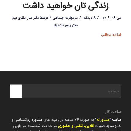
زندگی تان خواهید داشت
/
/
/
می 26, 2019
8 دیدگاه
در
مهارت اجتماعی
توسط
دکتر سارا نظری تیم
دکتر یاسر دادخواه
ادامه مطلب
ساعت کار
سایت
"
مشاورانه
" به صورت 24 ساعته در زمینه های
مشاوره روانشناسی
و
خانواده
به صورت
آنلاین، تلفنی و حضوری
در خدمت شماست. در پایین