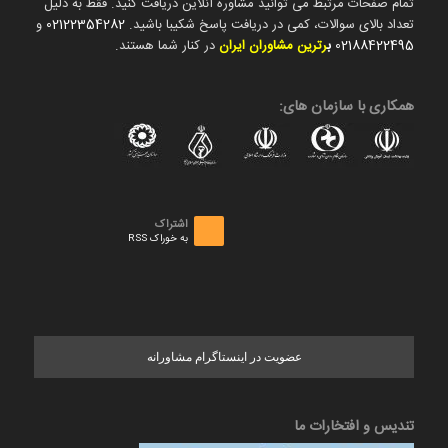
تمام صفحات مرتبط می توانید مشاوره آنلاین دریافت کنید. فقط به دلیل
تعداد بالای سوالات، کمی در دریافت پاسخ شکیبا باشید.
02122354282
و
02188422495
ب
رترین مشاوران ایران
در کنار شما هستند.
همکاری با سازمان های:
اشتراک
به خوراک RSS
عضویت در اینستاگرام مشاورانه
تندیس و افتخارات ما