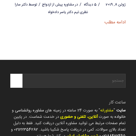
/
/
/
ژوئن 8, 2019
5 دیدگاه
در
مشاوره پیش از ازدواج
توسط
دکتر سارا
نظری تیم دکتر یاسر دادخواه
ادامه مطلب
ساعت کار
سایت
"
مشاورانه
" به صورت 24 ساعته در زمینه های
مشاوره روانشناسی
و
خانواده
به صورت
آنلاین، تلفنی و حضوری
در خدمت شماست. در پایین
تمام صفحات مرتبط می توانید مشاوره آنلاین دریافت کنید. فقط به دلیل
تعداد بالای سوالات، کمی در دریافت پاسخ شکیبا باشید.
02122354282
و
02188422495
ب
رترین مشاوران ایران
در کنار شما هستند.