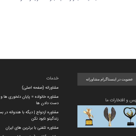
خدمات
عضویت در اینستاگرام مشاورانه
مشاورانه (صفحه اصلی)
مشاوره خانواده = پایان دلخوری ها و ا
یس و افتخارات ما
دست دادن ها
مشاوره ازدواج | دیگه با هندوانه در بس
زندگیتو نابود نکن
مشاوره تلفنی با برترین های ایران