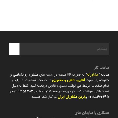
ساعت کار
سایت
"
مشاورانه
" به صورت 24 ساعته در زمینه های
مشاوره روانشناسی
و
خانواده
به صورت
آنلاین، تلفنی و حضوری
در خدمت شماست. در پایین
تمام صفحات مرتبط می توانید مشاوره آنلاین دریافت کنید. فقط به دلیل
تعداد بالای سوالات، کمی در دریافت پاسخ شکیبا باشید.
02122354282
و
02188422495
ب
رترین مشاوران ایران
در کنار شما هستند.
همکاری با سازمان های: