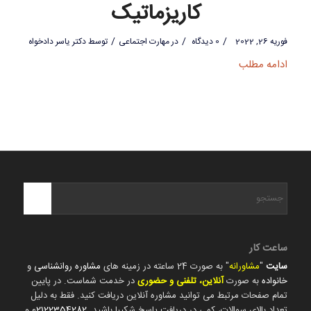
کاریزماتیک
/
/
/
فوریه 26, 2022
0 دیدگاه
در
مهارت اجتماعی
توسط
دکتر یاسر دادخواه
ادامه مطلب
ساعت کار
سایت
"
مشاورانه
" به صورت 24 ساعته در زمینه های
مشاوره روانشناسی
و
خانواده
به صورت
آنلاین، تلفنی و حضوری
در خدمت شماست. در پایین
تمام صفحات مرتبط می توانید مشاوره آنلاین دریافت کنید. فقط به دلیل
تعداد بالای سوالات، کمی در دریافت پاسخ شکیبا باشید.
02122354282
و