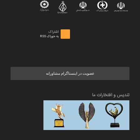
اشتراک
به خوراک RSS
عضویت در اینستاگرام مشاورانه
تندیس و افتخارات ما