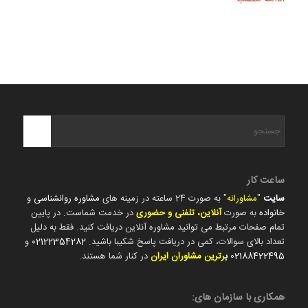
ساعت کار
سایت
"
مشاورانه
" به صورت 24 ساعته در زمینه های
مشاوره روانشناسی
و
خانواده
به صورت
آنلاین، تلفنی و حضوری
در خدمت شماست. در پایین
تمام صفحات مرتبط می توانید مشاوره آنلاین دریافت کنید. فقط به دلیل
تعداد بالای سوالات، کمی در دریافت پاسخ شکیبا باشید.
02122354282
و
02188422495
ب
رترین مشاوران ایران
در کنار شما هستند.
همکاری با سازمان های: