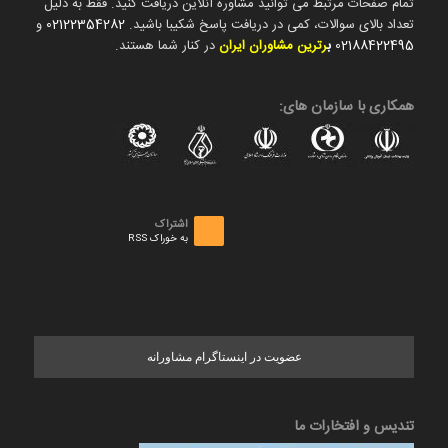
تمام صفحات مرتبط می توانید مشاوره آنلاین دریافت کنید. فقط به دلیل
تعداد بالای سوالات، کمی در دریافت پاسخ شکیبا باشید.
02122354282
و
02188422495
ب
رترین مشاوران ایران
در کنار شما هستند.
همکاری با سازمان های:
اشتراک
به خوراک RSS
عضویت در اینستاگرام مشاورانه
تندیس و افتخارات ما