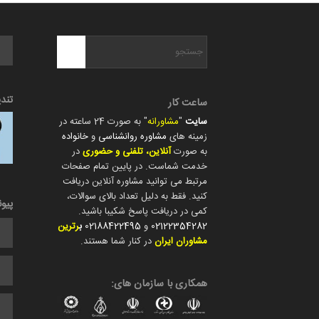
تند
ساعت کار
سایت
"
مشاورانه
" به صورت 24 ساعته در
زمینه های
مشاوره روانشناسی
و
خانواده
به صورت
آنلاین، تلفنی و حضوری
در
خدمت شماست. در پایین تمام صفحات
مرتبط می توانید مشاوره آنلاین دریافت
کنید. فقط به دلیل تعداد بالای سوالات،
پیو
کمی در دریافت پاسخ شکیبا باشید.
02122354282
و
02188422495
ب
رترین
مشاوران ایران
در کنار شما هستند.
همکاری با سازمان های: