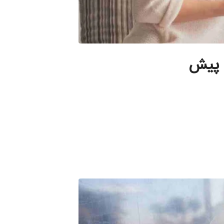
م پیش