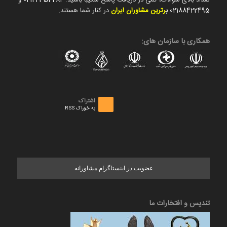
تعداد بالای سوالات، کمی در دریافت پاسخ شکیبا باشید.
02122354282
و
02188422495
ب
رترین مشاوران ایران
در کنار شما هستند.
همکاری با سازمان های:
اشتراک
به خوراک RSS
عضویت در اینستاگرام مشاورانه
تندیس و افتخارات ما