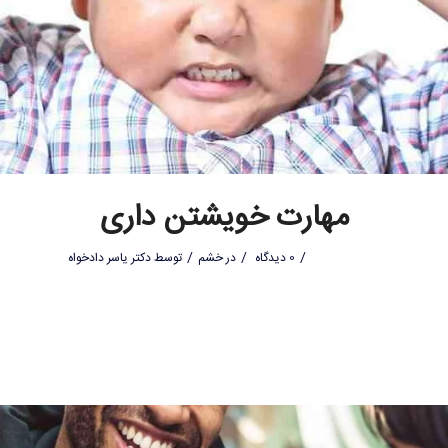
مهارت خویشتن داری
/
/
/
0 دیدگاه
در
خشم
توسط
دکتر یاسر دادخواه