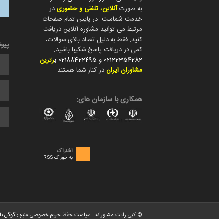
به صورت
آنلاین، تلفنی و حضوری
در
خدمت شماست. در پایین تمام صفحات
مرتبط می توانید مشاوره آنلاین دریافت
کنید. فقط به دلیل تعداد بالای سوالات،
پیو
کمی در دریافت پاسخ شکیبا باشید.
02122354282
و
02188422495
ب
رترین
مشاوران ایران
در کنار شما هستند.
همکاری با سازمان های:
اشتراک
به خوراک RSS
© کپی رایت
مشاورانه
|
سیاست حفظ حریم خصوصی
منبع :
گوگل با