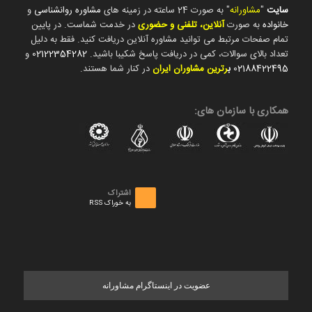
سایت
"
مشاورانه
" به صورت 24 ساعته در زمینه های
مشاوره روانشناسی
و
خانواده
به صورت
آنلاین، تلفنی و حضوری
در خدمت شماست. در پایین
تمام صفحات مرتبط می توانید مشاوره آنلاین دریافت کنید. فقط به دلیل
تعداد بالای سوالات، کمی در دریافت پاسخ شکیبا باشید.
02122354282
و
02188422495
ب
رترین مشاوران ایران
در کنار شما هستند.
همکاری با سازمان های:
اشتراک
به خوراک RSS
عضویت در اینستاگرام مشاورانه