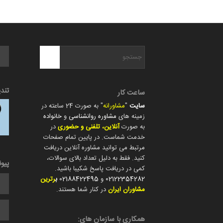
تند
ساعت کار
سایت
"
مشاورانه
" به صورت 24 ساعته در
زمینه های
مشاوره روانشناسی
و
خانواده
به صورت
آنلاین، تلفنی و حضوری
در
خدمت شماست. در پایین تمام صفحات
مرتبط می توانید مشاوره آنلاین دریافت
کنید. فقط به دلیل تعداد بالای سوالات،
پیو
کمی در دریافت پاسخ شکیبا باشید.
02122354282
و
02188422495
ب
رترین
مشاوران ایران
در کنار شما هستند.
همکاری با سازمان های: