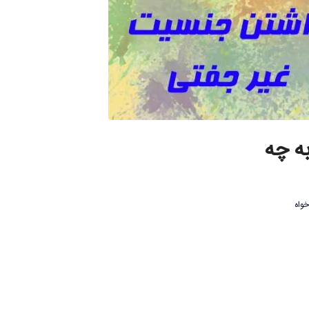
ه چه
خواه