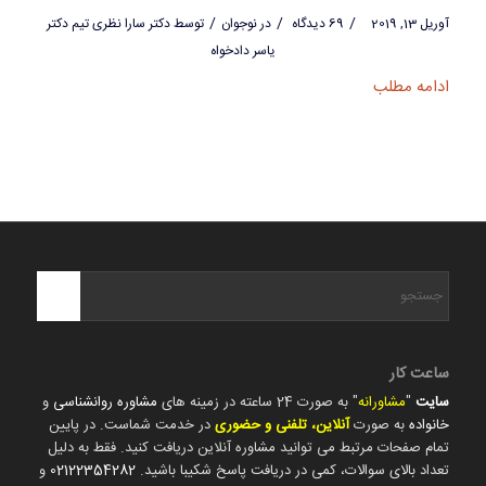
/
/
/
آوریل 13, 2019
69 دیدگاه
در
نوجوان
توسط
دکتر سارا نظری تیم دکتر
یاسر دادخواه
ادامه مطلب
ساعت کار
سایت
"
مشاورانه
" به صورت 24 ساعته در زمینه های
مشاوره روانشناسی
و
خانواده
به صورت
آنلاین، تلفنی و حضوری
در خدمت شماست. در پایین
تمام صفحات مرتبط می توانید مشاوره آنلاین دریافت کنید. فقط به دلیل
تعداد بالای سوالات، کمی در دریافت پاسخ شکیبا باشید.
02122354282
و