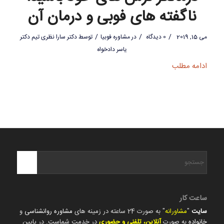
ناگفته های فوبی و درمان آن
/
/
/
می 15, 2019
0 دیدگاه
در
مشاوره فوبیا
توسط
دکتر سارا نظری تیم دکتر
یاسر دادخواه
ادامه مطلب
ساعت کار
سایت
"
مشاورانه
" به صورت 24 ساعته در زمینه های
مشاوره روانشناسی
و
خانواده
به صورت
آنلاین، تلفنی و حضوری
در خدمت شماست. در پایین