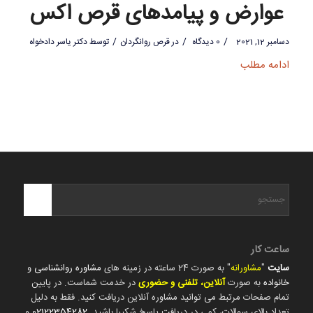
عوارض و پیامدهای قرص اکس
/
/
/
دسامبر 12, 2021
0 دیدگاه
در
قرص روانگردان
توسط
دکتر یاسر دادخواه
ادامه مطلب
ساعت کار
سایت
"
مشاورانه
" به صورت 24 ساعته در زمینه های
مشاوره روانشناسی
و
خانواده
به صورت
آنلاین، تلفنی و حضوری
در خدمت شماست. در پایین
تمام صفحات مرتبط می توانید مشاوره آنلاین دریافت کنید. فقط به دلیل
تعداد بالای سوالات، کمی در دریافت پاسخ شکیبا باشید.
02122354282
و