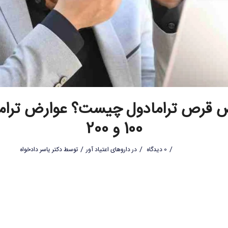
 قرص ترامادول چیست؟ عوارض ترام
100 و 200
/
/
/
0 دیدگاه
در
داروهای اعتیاد آور
توسط
دکتر یاسر دادخواه