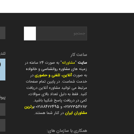
تند
ساعت کار
سایت
"
مشاورانه
" به صورت 24 ساعته در
زمینه های
مشاوره روانشناسی
و
خانواده
به صورت
آنلاین، تلفنی و حضوری
در
خدمت شماست. در پایین تمام صفحات
مرتبط می توانید مشاوره آنلاین دریافت
کنید. فقط به دلیل تعداد بالای سوالات،
پیو
کمی در دریافت پاسخ شکیبا باشید.
02122354282
و
02188422495
ب
رترین
مشاوران ایران
در کنار شما هستند.
همکاری با سازمان های: