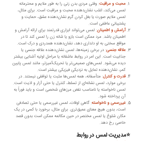
محبت و مراقبت
: وقتی مردی بدن زنی را به طور ملایم و محترمانه
لمس می‌کند، اغلب نشان‌دهنده محبت و مراقبت است. برای مثال،
لمس ملایم صورت یا بغل کردن گرم نشان‌دهنده عشق، حمایت و
پشتیبانی عاطفی است.
آرامش و اطمینان
: لمس می‌تواند ابزاری قدرتمند برای ارائه آرامش و
اطمینان باشد. مرد ممکن است بازو یا شانه زن را لمس کند تا در
مواقع سختی به او دلداری دهد، نشان‌دهنده همدردی و درک است.
علاقه جنسی
: در برخی زمینه‌ها، لمس نشان‌دهنده علاقه جنسی یا
جذابیت است. این امر در روابط عاشقانه یا مراحل اولیه آشنایی بیشتر
دیده می‌شود. لمس‌های صمیمی‌تر یا تحریک‌آمیزتر، مانند لمس پایین
کمر، نشان‌دهنده تمایل به نزدیکی فیزیکی بیشتر است.
قدرت و کنترل
: متأسفانه، همه لمس‌ها مثبت یا توافقی نیستند. در
برخی موارد، لمس نشانه‌ای از تسلط، کنترل یا حتی آزار و اذیت است.
لمس ناخواسته یا نامناسب نقض مرزهای شخصی است و باید فوراً به
آن پرداخته شود.
غیررسمی و ناخواسته
: گاهی اوقات، لمس غیررسمی یا حتی تصادفی
است، بدون هیچ معنای عمیق‌تری. برای مثال، برخورد با کسی در یک
مکان شلوغ یا لمس مختصر در حین مکالمه ممکن است بدون قصد
خاصی رخ دهد.
⭐مدیریت لمس در روابط