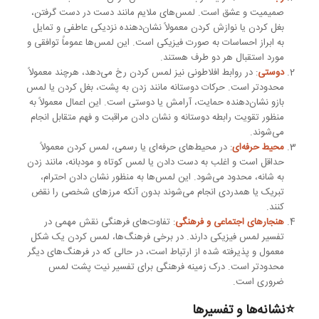
صمیمیت و عشق است. لمس‌های ملایم مانند دست در دست گرفتن،
بغل کردن یا نوازش کردن معمولاً نشان‌دهنده نزدیکی عاطفی و تمایل
به ابراز احساسات به صورت فیزیکی است. این لمس‌ها عموماً توافقی و
مورد استقبال هر دو طرف هستند.
دوستی
: در روابط افلاطونی نیز لمس کردن رخ می‌دهد، هرچند معمولاً
محدودتر است. حرکات دوستانه مانند زدن به پشت، بغل کردن یا لمس
بازو نشان‌دهنده حمایت، آرامش یا دوستی است. این اعمال معمولاً به
منظور تقویت رابطه دوستانه و نشان دادن مراقبت و فهم متقابل انجام
می‌شوند.
محیط حرفه‌ای
: در محیط‌های حرفه‌ای یا رسمی، لمس کردن معمولاً
حداقل است و اغلب به دست دادن یا لمس کوتاه و مودبانه، مانند زدن
به شانه، محدود می‌شود. این لمس‌ها به منظور نشان دادن احترام،
تبریک یا همدردی انجام می‌شوند بدون آنکه مرزهای شخصی را نقض
کنند.
هنجارهای اجتماعی و فرهنگی
: تفاوت‌های فرهنگی نقش مهمی در
تفسیر لمس فیزیکی دارند. در برخی فرهنگ‌ها، لمس کردن یک شکل
معمول و پذیرفته شده از ارتباط است، در حالی که در فرهنگ‌های دیگر
محدودتر است. درک زمینه فرهنگی برای تفسیر نیت پشت لمس
ضروری است.
⭐نشانه‌ها و تفسیرها