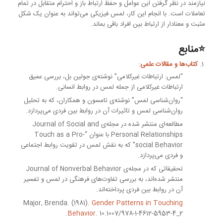
نیازمند در نظر گرفتن این عوامل و حفظ ارتباط باز و احترام متقابل در تمام
تعاملات است. با انجام این کار، لمس فیزیکی می‌تواند به عنوان یک شکل
مثبت و معنادار از ارتباط بین افراد باقی بماند.
⭐منابع
کتاب‌ها و مقالات علمی
:
“لمس: ارتباطات غیرکلامی” نوشته‌ی جولین بل، بررسی عمیق
ارتباطات غیرکلامی از جمله لمس در روابط انسانی.
“روان‌شناسی لمس” نوشته‌ی تامسون و همکاران، که به تحلیل
روان‌شناسی لمس و تاثیرات آن در روابط بین فردی می‌پردازد.
مطالعه‌ای منتشر شده در مجله‌ی Journal of Social and
Personal Relationships با عنوان “Touch as a Pro-
social Behavior” که به نقش لمس در تقویت روابط اجتماعی
و فردی می‌پردازد.
تحقیقاتی که در مجله‌ی Journal of Nonverbal Behavior
منتشر شده‌اند، به بررسی تفاوت‌های فرهنگی در لمس و تفسیر
آن در روابط بین فردی پرداخته‌اند.
Major, Brenda. (1981).
Gender Patterns in Touching
Behavior
. 10.1007/978-1-4612-5953-4_2.