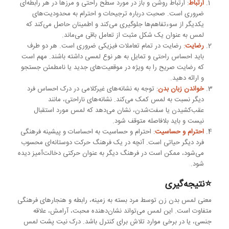
ارتباط
: ارتباط روشن و باز در مورد سطح راحتی و مرزها در هر رابطه‌ای
ضروری است. صحبت درباره ترجیحات و احترام به محدودیت‌های
یکدیگر از سوءتفاهم‌ها جلوگیری می‌کند و اطمینان حاصل می‌کند که
لمس به عنوان یک شکل مثبت از تعامل باقی می‌ماند.
رضایت
: رضایت در تمام تعاملات فیزیکی ضروری است. هر دو طرف
باید احساس راحتی و تمایل به هر نوع لمسی داشته باشند. مهم است
که رضایت صریح را به ویژه در موقعیت‌های جدید یا نامطمئن جستجو
و ارائه دهید.
خواندن زبان بدن
: توجه به نشانه‌های غیرکلامی در درک احساس فرد
دیگر نسبت به لمس کمک می‌کند. نشانه‌های ناراحتی، مانند
عقب‌کشیدن یا سفت‌شدن، نشان می‌دهد که لمس مورد استقبال
نیست و باید بلافاصله متوقف شود.
احترام و حساسیت
: احترام و حساسیت به احساسات و پیشینه فرهنگی
فرد دیگر حیاتی است. آنچه در یک فرهنگ حرکت دوستانه‌ای محسوب
می‌شود، ممکن است در فرهنگ دیگر به عنوان حرکتی دخالت‌آمیز دیده
شود.
⭐نتیجه‌گیری
معنی لمس بدن زن توسط مرد بسته به زمینه، رابطه و هنجارهای فرهنگی
متفاوت است. این لمس می‌تواند نشان‌دهنده محبت، آرامش، علاقه
جنسی، یا در برخی موارد تلاش برای کنترل باشد. درک نیت پشت لمس