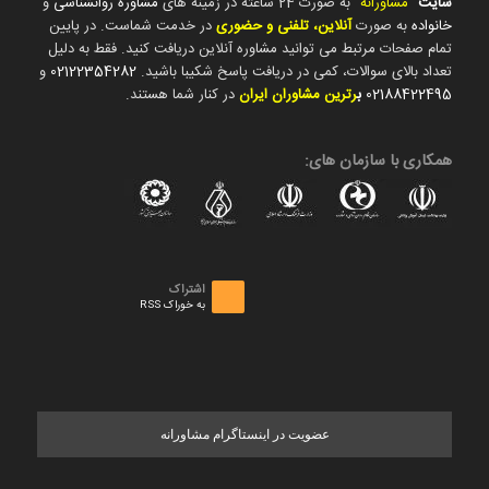
سایت
"
مشاورانه
" به صورت 24 ساعته در زمینه های
مشاوره روانشناسی
و
خانواده
به صورت
آنلاین، تلفنی و حضوری
در خدمت شماست. در پایین
تمام صفحات مرتبط می توانید مشاوره آنلاین دریافت کنید. فقط به دلیل
تعداد بالای سوالات، کمی در دریافت پاسخ شکیبا باشید.
02122354282
و
02188422495
ب
رترین مشاوران ایران
در کنار شما هستند.
همکاری با سازمان های:
اشتراک
به خوراک RSS
عضویت در اینستاگرام مشاورانه