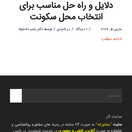
دلایل و راه حل مناسب برای
انتخاب محل سکونت
/
/
/
مارس 5, 2022
0 دیدگاه
در
نامزدی
توسط
دکتر یاسر دادخواه
ادامه مطلب
ساعت کار
سایت
"
مشاورانه
" به صورت 24 ساعته در زمینه های
مشاوره روانشناسی
و
خانواده
به صورت
آنلاین، تلفنی و حضوری
در خدمت شماست. در پایین