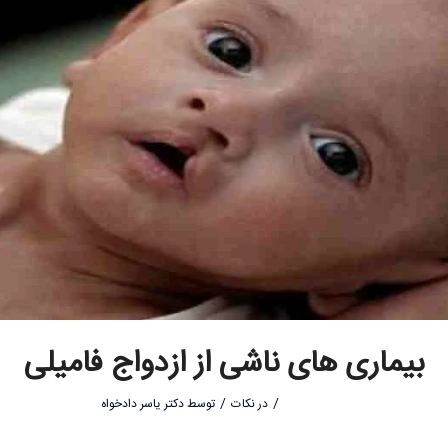
بیماری های ناشی از ازدواج فامیلی
/
/
در
نکات
توسط
دکتر یاسر دادخواه