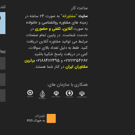
تند
ساعت کار
سایت
"
مشاورانه
" به صورت 24 ساعته در
زمینه های
مشاوره روانشناسی
و
خانواده
به صورت
آنلاین، تلفنی و حضوری
در
خدمت شماست. در پایین تمام صفحات
مرتبط می توانید مشاوره آنلاین دریافت
کنید. فقط به دلیل تعداد بالای سوالات،
پیو
کمی در دریافت پاسخ شکیبا باشید.
02122354282
و
02188422495
ب
رترین
مشاوران ایران
در کنار شما هستند.
همکاری با سازمان های:
اشتراک
به خوراک RSS