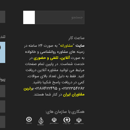
تند
ساعت کار
سایت
"
مشاورانه
" به صورت 24 ساعته در
زمینه های
مشاوره روانشناسی
و
خانواده
به صورت
آنلاین، تلفنی و حضوری
در
خدمت شماست. در پایین تمام صفحات
مرتبط می توانید مشاوره آنلاین دریافت
کنید. فقط به دلیل تعداد بالای سوالات،
پیو
کمی در دریافت پاسخ شکیبا باشید.
02122354282
و
02188422495
ب
رترین
مشاوران ایران
در کنار شما هستند.
همکاری با سازمان های: