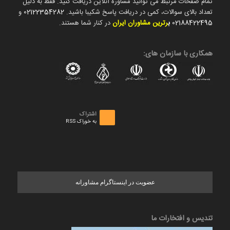
تمام صفحات مرتبط می توانید مشاوره آنلاین دریافت کنید. فقط به دلیل
تعداد بالای سوالات، کمی در دریافت پاسخ شکیبا باشید.
02122354282
و
02188422495
ب
رترین مشاوران ایران
در کنار شما هستند.
همکاری با سازمان های:
اشتراک
به خوراک RSS
عضویت در اینستاگرام مشاورانه
تندیس و افتخارات ما