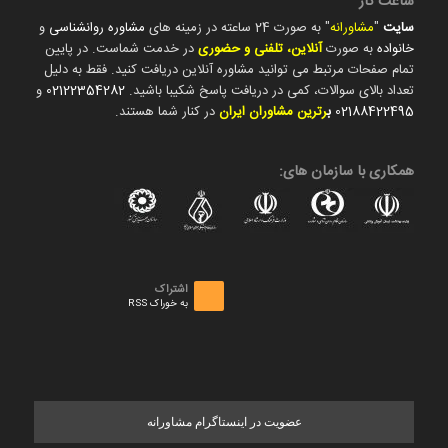
ساعت کار
سایت
"
مشاورانه
" به صورت 24 ساعته در زمینه های
مشاوره روانشناسی
و
خانواده
به صورت
آنلاین، تلفنی و حضوری
در خدمت شماست. در پایین
تمام صفحات مرتبط می توانید مشاوره آنلاین دریافت کنید. فقط به دلیل
تعداد بالای سوالات، کمی در دریافت پاسخ شکیبا باشید.
02122354282
و
02188422495
ب
رترین مشاوران ایران
در کنار شما هستند.
همکاری با سازمان های:
اشتراک
به خوراک RSS
عضویت در اینستاگرام مشاورانه