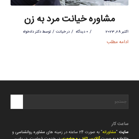
مشاوره خیانت مرد به زن
/
/
/
اکتبر 28, 2023
0 دیدگاه
در
خیانت
توسط
دکتر دادخواه
ادامه مطلب
ساعت کار
سایت
"
مشاورانه
" به صورت 24 ساعته در زمینه های
مشاوره روانشناسی
و
خانواده
به صورت
آنلاین، تلفنی و حضوری
در خدمت شماست. در پایین