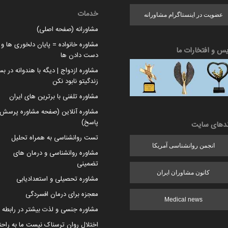
خدمات
عضویت در اینستاگرام مشاورانه
مشاورانه (صفحه اصلی)
مشاوره خانواده = پایان دلخوری ها و ا
یس و افتخارات ما
دست دادن ها
مشاوره ازدواج | دیگه با هندوانه در بس
زندگیتو نابود نکن
مشاوره تلفنی با برترین های ایران
مشاوره آنلاین (صفحه مشاوره پرسش 
پاسخ)
ندهای سایت
تست روانشناسی به همراه تحلیل
انجمن روانشناسی آمریکا
مشاوره روانشناسی و درمان های
تضمینی
کانون مشاوران ایران
مشاوره تحصیلی و استعدادیابی
معجزه برای درمان افسردگی
Medical news
مشاوره جنسی و لذت بیشتر در رابطه
اختلال روان ترسناک نیست ما به راح