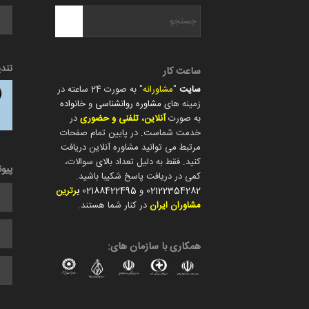
تند
ساعت کار
سایت
"
مشاورانه
" به صورت 24 ساعته در
زمینه های
مشاوره روانشناسی
و
خانواده
به صورت
آنلاین، تلفنی و حضوری
در
خدمت شماست. در پایین تمام صفحات
مرتبط می توانید مشاوره آنلاین دریافت
کنید. فقط به دلیل تعداد بالای سوالات،
پیو
کمی در دریافت پاسخ شکیبا باشید.
02122354282
و
02188422495
ب
رترین
مشاوران ایران
در کنار شما هستند.
همکاری با سازمان های: