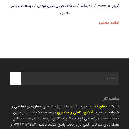
/
/
/
آوریل 10, 2022
0 دیدگاه
در
نکات حیاتی دوران کودکی
توسط
دکتر یاسر
دادخواه
ادامه مطلب
ساعت کار
سایت
"
مشاورانه
" به صورت 24 ساعته در زمینه های
مشاوره روانشناسی
و
خانواده
به صورت
آنلاین، تلفنی و حضوری
در خدمت شماست. در پایین
تمام صفحات مرتبط می توانید مشاوره آنلاین دریافت کنید. فقط به دلیل
تعداد بالای سوالات، کمی در دریافت پاسخ شکیبا باشید.
02122354282
و