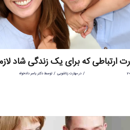
/
/
در
مهارت زناشویی
توسط
دکتر یاسر دادخواه