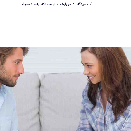
/
/
/
0 دیدگاه
در
رابطه
توسط
دکتر یاسر دادخواه