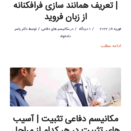
| تعریف همانند سازی فرافکنانه
از زبان فروید
/
/
/
فوریه 18, 2022
0 دیدگاه
در
مکانیسم های دفاعی
توسط
دکتر یاسر
دادخواه
ادامه مطلب
مکانیسم دفاعی تثبیت | آسیب
های تثبیت در هر کدام از مراحل