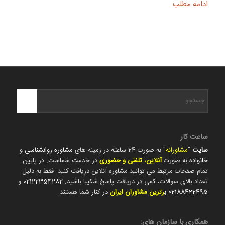
ادامه مطلب
ساعت کار
سایت
"
مشاورانه
" به صورت 24 ساعته در زمینه های
مشاوره روانشناسی
و
خانواده
به صورت
آنلاین، تلفنی و حضوری
در خدمت شماست. در پایین
تمام صفحات مرتبط می توانید مشاوره آنلاین دریافت کنید. فقط به دلیل
تعداد بالای سوالات، کمی در دریافت پاسخ شکیبا باشید.
02122354282
و
02188422495
ب
رترین مشاوران ایران
در کنار شما هستند.
همکاری با سازمان های: