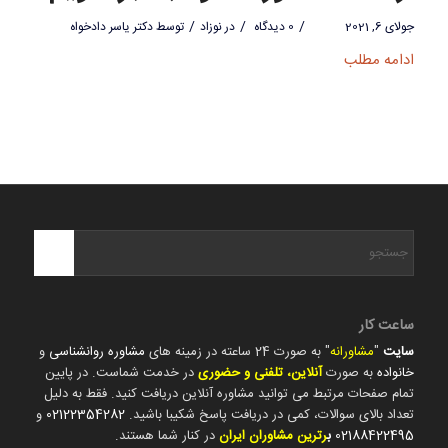
/
/
/
جولای 6, 2021
0 دیدگاه
در
نوزاد
توسط
دکتر یاسر دادخواه
ادامه مطلب
ساعت کار
سایت
"
مشاورانه
" به صورت 24 ساعته در زمینه های
مشاوره روانشناسی
و
خانواده
به صورت
آنلاین، تلفنی و حضوری
در خدمت شماست. در پایین
تمام صفحات مرتبط می توانید مشاوره آنلاین دریافت کنید. فقط به دلیل
تعداد بالای سوالات، کمی در دریافت پاسخ شکیبا باشید.
02122354282
و
02188422495
ب
رترین مشاوران ایران
در کنار شما هستند.