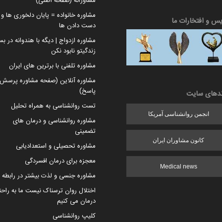
مشاورانه (صفحه اصلی)
مشاوره خانواده = پایان دلخوری ها و ا
یس و افتخارات ما
دست دادن ها
مشاوره ازدواج | دیگه با هندوانه در بس
زندگیتو نابود نکن
مشاوره تلفنی با برترین های ایران
مشاوره آنلاین (صفحه مشاوره پرسش 
پاسخ)
ندهای سایت
تست روانشناسی به همراه تحلیل
انجمن روانشناسی آمریکا
مشاوره روانشناسی و درمان های
تضمینی
کانون مشاوران ایران
مشاوره تحصیلی و استعدادیابی
معجزه برای درمان افسردگی
Medical news
مشاوره جنسی و لذت بیشتر در رابطه
اختلال روان ترسناک نیست ما به راح
درمان می کنیم
کلیپ روانشناسی