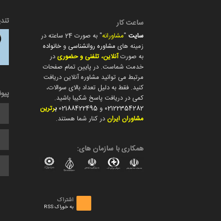
تند
ساعت کار
سایت
"
مشاورانه
" به صورت 24 ساعته در
زمینه های
مشاوره روانشناسی
و
خانواده
به صورت
آنلاین، تلفنی و حضوری
در
خدمت شماست. در پایین تمام صفحات
مرتبط می توانید مشاوره آنلاین دریافت
کنید. فقط به دلیل تعداد بالای سوالات،
پیو
کمی در دریافت پاسخ شکیبا باشید.
02122354282
و
02188422495
ب
رترین
مشاوران ایران
در کنار شما هستند.
همکاری با سازمان های:
اشتراک
به خوراک RSS