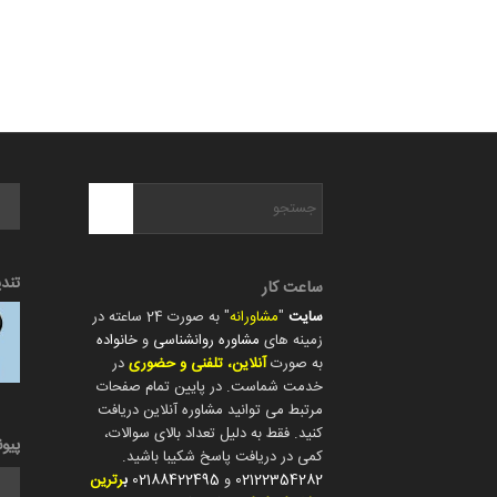
تند
ساعت کار
سایت
"
مشاورانه
" به صورت 24 ساعته در
زمینه های
مشاوره روانشناسی
و
خانواده
به صورت
آنلاین، تلفنی و حضوری
در
خدمت شماست. در پایین تمام صفحات
مرتبط می توانید مشاوره آنلاین دریافت
کنید. فقط به دلیل تعداد بالای سوالات،
پیو
کمی در دریافت پاسخ شکیبا باشید.
02122354282
و
02188422495
ب
رترین