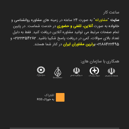
ساعت کار
سایت
"
مشاورانه
" به صورت 24 ساعته در زمینه های
مشاوره روانشناسی
و
خانواده
به صورت
آنلاین، تلفنی و حضوری
در خدمت شماست. در پایین
تمام صفحات مرتبط می توانید مشاوره آنلاین دریافت کنید. فقط به دلیل
تعداد بالای سوالات، کمی در دریافت پاسخ شکیبا باشید.
02122354282
و
02188422495
ب
رترین مشاوران ایران
در کنار شما هستند.
همکاری با سازمان های:
اشتراک
به خوراک RSS