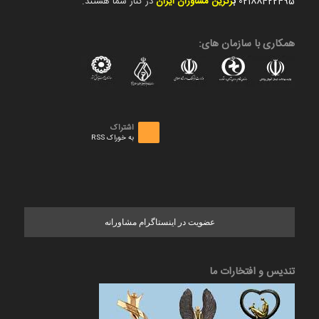
02188422495
ب
رترین مشاوران ایران
در کنار شما هستند.
همکاری با سازمان های:
اشتراک
به خوراک RSS
عضویت در اینستاگرام مشاورانه
تندیس و افتخارات ما