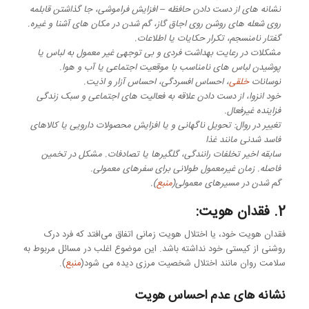
نشانه های از دست دادن حافظه – افزایش فراموشی، جا گذاشتن قابلمه
روی شعله های روشن روی اجاق گاز، گم شدن در مکان های آشنا و غیره.
گفتار نامنسجم، تکرار حکایات یا اطلاعات.
مشکلات در رعایت بهداشت فردی و بی توجهی غیر معمول به لباس یا
پوشیدن لباس های نامناسب با موقعیت اجتماعی یا آب و هوا.
نوسانات
خلقی
، احساس افسردگی، احساس آزار و اذیت.
خود انزوا، از دست دادن علاقه به فعالیت های اجتماعی و سبک زندگی
فزاینده غیرفعال.
تغییر در روال: تحویل ناگهانی و یا افزایش محصولات دارویی یا کالاهای
فاسد شدنی مانند غذا
سابقه اخیر تخلفات رانندگی، گلگیرها یا تصادفات. مشکل در تخمین
فاصله. زمان غیرمعمول طولانی برای سفرهای معمولی.
گم شدن در مسیرهای معمولی(
منبع
).
2. فقدان هویت:
فقدان هویت خود، یا اختلال هویت زمانی اتفاق می‌افتد که فرد درک
روشنی از کیستی خود نداشته باشد. این موضوع اغلب در مسائل مربوط به
سلامت روان مانند اختلال شخصیت مرزی دیده می شود(
منبع
).
نشانه های عدم احساس هویت