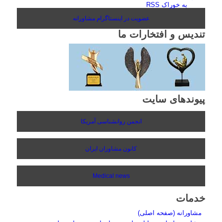
به خوراک RSS
عضویت در اینستاگرام مشاورانه
تندیس و افتخارات ما
پیوندهای سایت
انجمن روانشناسی آمریکا
کانون مشاوران ایران
Medical news
خدمات
مشاورانه (صفحه اصلی)