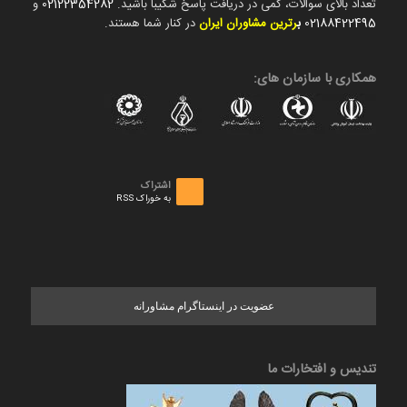
تعداد بالای سوالات، کمی در دریافت پاسخ شکیبا باشید.
02122354282
و
02188422495
ب
رترین مشاوران ایران
در کنار شما هستند.
همکاری با سازمان های:
اشتراک
به خوراک RSS
عضویت در اینستاگرام مشاورانه
تندیس و افتخارات ما