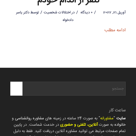
تنفر از اندام خودم
/
/
/
آوریل 21, 2022
0 دیدگاه
در
اختلالات شخصیت
توسط
دکتر یاسر
دادخواه
ادامه مطلب
ساعت کار
سایت
"
مشاورانه
" به صورت 24 ساعته در زمینه های
مشاوره روانشناسی
و
خانواده
به صورت
آنلاین، تلفنی و حضوری
در خدمت شماست. در پایین
تمام صفحات مرتبط می توانید مشاوره آنلاین دریافت کنید. فقط به دلیل