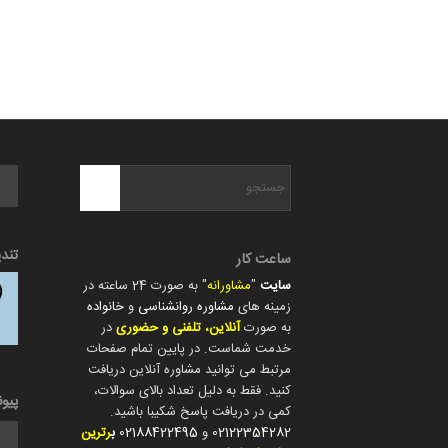
تند
ساعت کار
سایت
"
مشاورانه
" به صورت 24 ساعته در
زمینه های
مشاوره روانشناسی
و
خانواده
به صورت
آنلاین، تلفنی و حضوری
در
خدمت شماست. در پایین تمام صفحات
مرتبط می توانید مشاوره آنلاین دریافت
کنید. فقط به دلیل تعداد بالای سوالات،
پیو
کمی در دریافت پاسخ شکیبا باشید.
02122354282
و
02188422495
ب
رترین