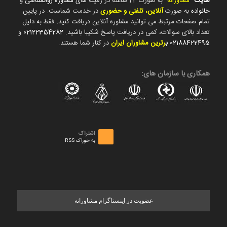
سایت
"
مشاورانه
" به صورت 24 ساعته در زمینه های
مشاوره روانشناسی
و
خانواده
به صورت
آنلاین، تلفنی و حضوری
در خدمت شماست. در پایین
تمام صفحات مرتبط می توانید مشاوره آنلاین دریافت کنید. فقط به دلیل
تعداد بالای سوالات، کمی در دریافت پاسخ شکیبا باشید.
02122354282
و
02188422495
ب
رترین مشاوران ایران
در کنار شما هستند.
همکاری با سازمان های:
اشتراک
به خوراک RSS
عضویت در اینستاگرام مشاورانه