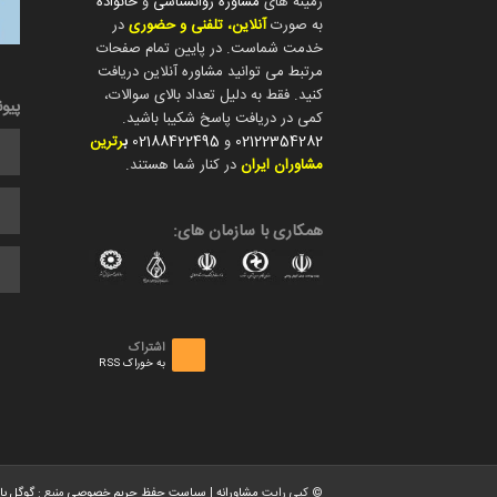
زمینه های
مشاوره روانشناسی
و
خانواده
به صورت
آنلاین، تلفنی و حضوری
در
خدمت شماست. در پایین تمام صفحات
مرتبط می توانید مشاوره آنلاین دریافت
کنید. فقط به دلیل تعداد بالای سوالات،
پیو
کمی در دریافت پاسخ شکیبا باشید.
02122354282
و
02188422495
ب
رترین
مشاوران ایران
در کنار شما هستند.
همکاری با سازمان های:
اشتراک
به خوراک RSS
© کپی رایت
مشاورانه
|
سیاست حفظ حریم خصوصی
منبع :
گوگل با