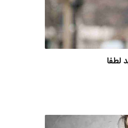
د لطفا