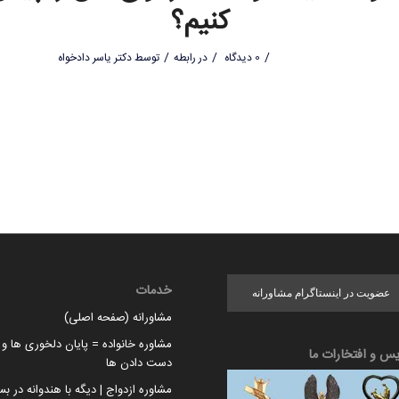
کنیم؟
/
/
/
0 دیدگاه
در
رابطه
توسط
دکتر یاسر دادخواه
خدمات
عضویت در اینستاگرام مشاورانه
مشاورانه (صفحه اصلی)
مشاوره خانواده = پایان دلخوری ها و ا
یس و افتخارات ما
دست دادن ها
مشاوره ازدواج | دیگه با هندوانه در بس