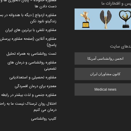
مشاوره خانواده = پایان دلخوری ها و ا
یس و افتخارات ما
دست دادن ها
مشاوره ازدواج | دیگه با هندوانه در بس
زندگیتو نابود نکن
مشاوره تلفنی با برترین های ایران
مشاوره آنلاین (صفحه مشاوره پرسش 
پاسخ)
ندهای سایت
تست روانشناسی به همراه تحلیل
انجمن روانشناسی آمریکا
مشاوره روانشناسی و درمان های
تضمینی
کانون مشاوران ایران
مشاوره تحصیلی و استعدادیابی
معجزه برای درمان افسردگی
Medical news
مشاوره جنسی و لذت بیشتر در رابطه
اختلال روان ترسناک نیست ما به راح
درمان می کنیم
کلیپ روانشناسی