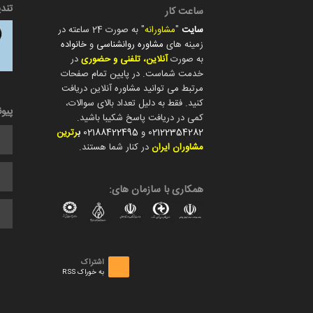
تند
ساعت کار
سایت
"
مشاورانه
" به صورت 24 ساعته در
زمینه های
مشاوره روانشناسی
و
خانواده
به صورت
آنلاین، تلفنی و حضوری
در
خدمت شماست. در پایین تمام صفحات
مرتبط می توانید مشاوره آنلاین دریافت
کنید. فقط به دلیل تعداد بالای سوالات،
پیو
کمی در دریافت پاسخ شکیبا باشید.
02122354282
و
02188422495
ب
رترین
مشاوران ایران
در کنار شما هستند.
همکاری با سازمان های:
اشتراک
به خوراک RSS