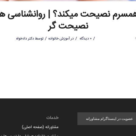
همسرم نصیحت میکند؟ | روانشناسی ه
نصیحت گر
/
/
/
0 دیدگاه
در
آموزش خانواده
توسط
دکتر دادخواه
خدمات
عضویت در اینستاگرام مشاورانه
مشاورانه (صفحه اصلی)