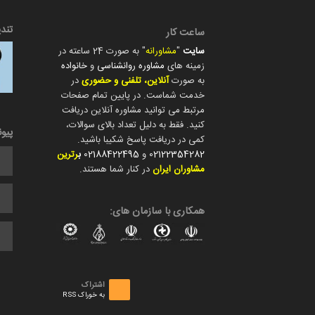
تند
ساعت کار
سایت
"
مشاورانه
" به صورت 24 ساعته در
زمینه های
مشاوره روانشناسی
و
خانواده
به صورت
آنلاین، تلفنی و حضوری
در
خدمت شماست. در پایین تمام صفحات
مرتبط می توانید مشاوره آنلاین دریافت
کنید. فقط به دلیل تعداد بالای سوالات،
پیو
کمی در دریافت پاسخ شکیبا باشید.
02122354282
و
02188422495
ب
رترین
مشاوران ایران
در کنار شما هستند.
همکاری با سازمان های:
اشتراک
به خوراک RSS