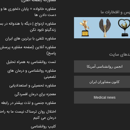
مشاورانه (صفحه اصلی)
مشاوره خانواده = پایان دلخوری ها و ا
یس و افتخارات ما
دست دادن ها
مشاوره ازدواج | دیگه با هندوانه در بس
زندگیتو نابود نکن
مشاوره تلفنی با برترین های ایران
مشاوره آنلاین (صفحه مشاوره پرسش 
پاسخ)
ندهای سایت
تست روانشناسی به همراه تحلیل
انجمن روانشناسی آمریکا
مشاوره روانشناسی و درمان های
تضمینی
کانون مشاوران ایران
مشاوره تحصیلی و استعدادیابی
معجزه برای درمان افسردگی
Medical news
مشاوره جنسی و لذت بیشتر در رابطه
اختلال روان ترسناک نیست ما به راح
درمان می کنیم
کلیپ روانشناسی